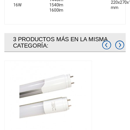
220x270x
16W
1540lm
mm
1600lm
3 PRODUCTOS MÁS EN LA MISMA
CATEGORÍA: