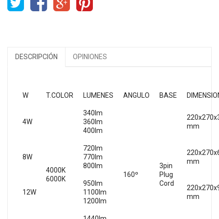
DESCRIPCIÓN
OPINIONES
W
T.COLOR
LUMENES
ANGULO
BASE
DIMENSIO
340lm
220x270x
4W
360lm
mm
400lm
720lm
220x270x
8W
770lm
mm
800lm
3pin
4000K
160º
Plug
6000K
950lm
Cord
220x270x
12W
1100lm
mm
1200lm
1440lm