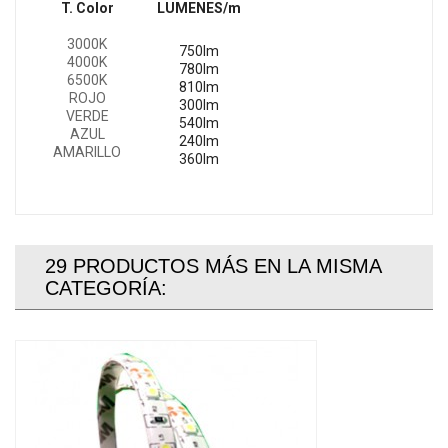
T. Color
LUMENES/m
3000K
750lm
4000K
780lm
6500K
810lm
ROJO
300lm
VERDE
540lm
AZUL
240lm
AMARILLO
360lm
29 PRODUCTOS MÁS EN LA MISMA
CATEGORÍA: