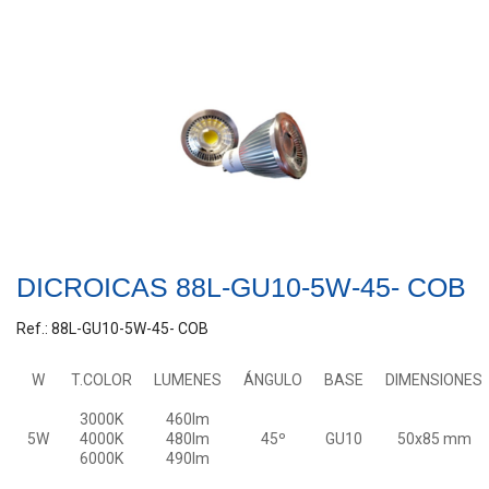
DICROICAS 88L-GU10-5W-45- COB
Ref.: 88L-GU10-5W-45- COB
W
T.COLOR
LUMENES
ÁNGULO
BASE
DIMENSIONES
3000K
460lm
5W
4000K
480lm
45º
GU10
50x85 mm
6000K
490lm