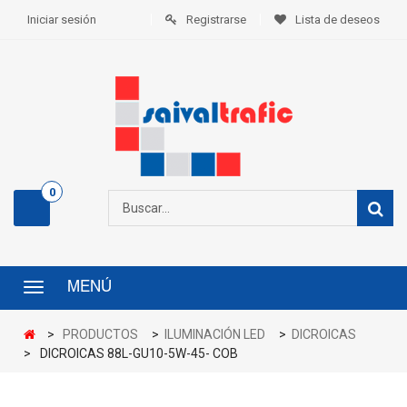
Iniciar sesión
Registrarse
Lista de deseos
0
MENÚ
Menú
>
PRODUCTOS
>
ILUMINACIÓN LED
>
DICROICAS
>
DICROICAS 88L-GU10-5W-45- COB